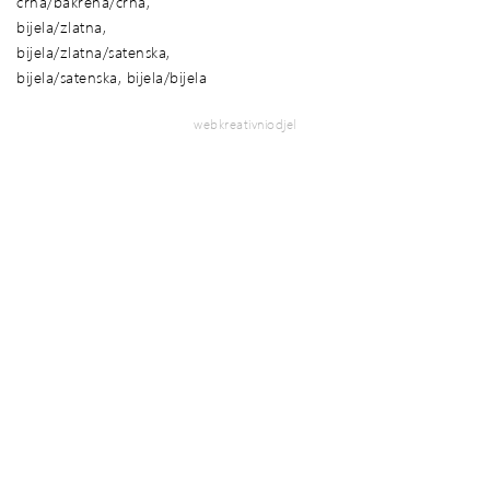
crna/bakrena/crna,
bijela/zlatna,
bijela/zlatna/satenska,
bijela/satenska, bijela/bijela
webkreativniodjel