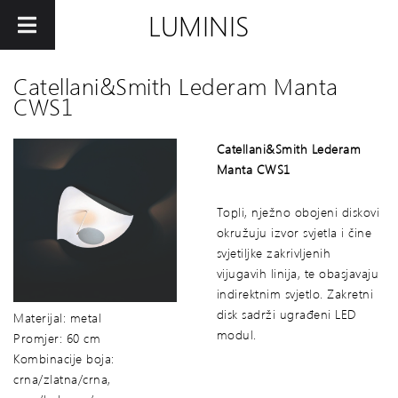
LUMINIS
Catellani&Smith Lederam Manta
CWS1
Catellani&Smith Lederam
Manta CWS1
Topli, nježno obojeni diskovi
okružuju izvor svjetla i čine
svjetiljke zakrivljenih
vijugavih linija, te obasjavaju
indirektnim svjetlo. Zakretni
disk sadrži ugrađeni LED
Materijal: metal
modul.
Promjer: 60 cm
Kombinacije boja:
crna/zlatna/crna,