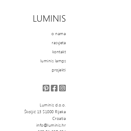
LUMINIS
o nama
rasvjeta
kontakt
luminis lamps
projekti
Luminis d.o.o.
Školjić 13 51000 Rijeka
Croatia
info@luminis.hr