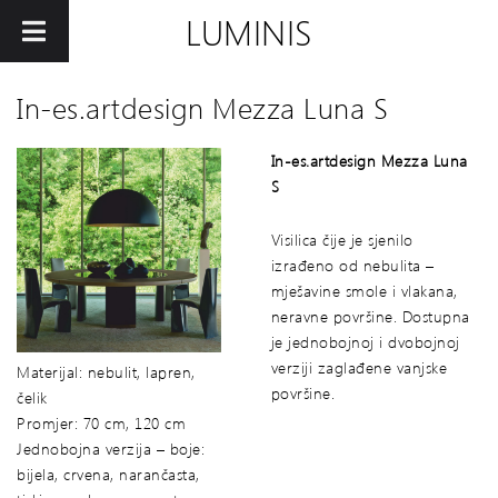
LUMINIS
In-es.artdesign Mezza Luna S
In-es.artdesign Mezza Luna
S
Visilica čije je sjenilo
izrađeno od nebulita –
mješavine smole i vlakana,
neravne površine. Dostupna
je jednobojnoj i dvobojnoj
verziji zaglađene vanjske
Materijal: nebulit, lapren,
površine.
čelik
Promjer: 70 cm, 120 cm
Jednobojna verzija – boje:
bijela, crvena, narančasta,