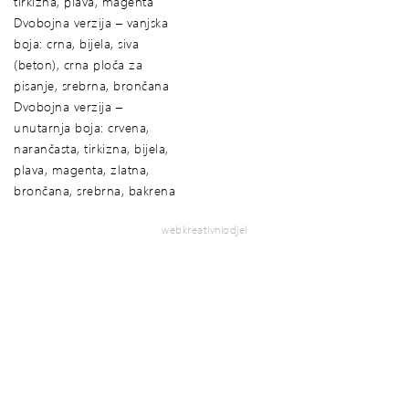
tirkizna, plava, magenta
Dvobojna verzija – vanjska
boja: crna, bijela, siva
(beton), crna ploča za
pisanje, srebrna, brončana
Dvobojna verzija –
unutarnja boja: crvena,
narančasta, tirkizna, bijela,
plava, magenta, zlatna,
brončana, srebrna, bakrena
webkreativniodjel