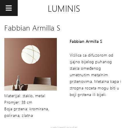
LUMINIS
Fabbian Armilla S
Fabbian Armilla S
Visilica sa difuzorom od
sjajno bijelog puhanog
stakla omeđenog
umetnutim metalnim
prstenovima. Metalna kapa i
stropna rozeta mogu biti u
boji prstena ili bijeli.
Materijal: staklo, metal
Promjer: 38 cm
Boja prstena: kromirana,
polirana, zlatna
webkreativniodjel