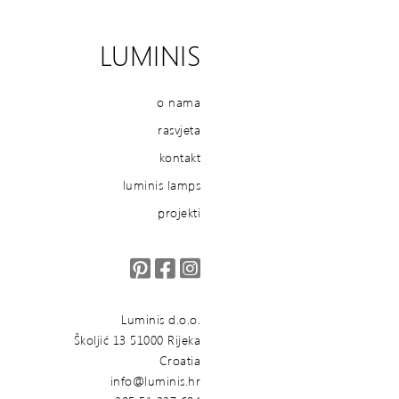
LUMINIS
o nama
rasvjeta
kontakt
luminis lamps
projekti
Luminis d.o.o.
Školjić 13 51000 Rijeka
Croatia
info@luminis.hr