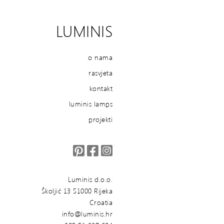
LUMINIS
o nama
rasvjeta
kontakt
luminis lamps
projekti
Luminis d.o.o.
Školjić 13 51000 Rijeka
Croatia
info@luminis.hr