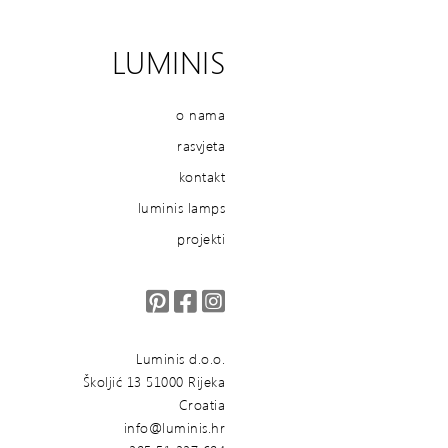
LUMINIS
o nama
rasvjeta
kontakt
luminis lamps
projekti
Luminis d.o.o.
Školjić 13 51000 Rijeka
Croatia
info@luminis.hr