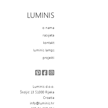
LUMINIS
o nama
rasvjeta
kontakt
luminis lamps
projekti
Luminis d.o.o.
Školjić 13 51000 Rijeka
Croatia
info@luminis.hr