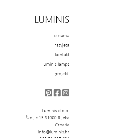
LUMINIS
o nama
rasvjeta
kontakt
luminis lamps
projekti
Luminis d.o.o.
Školjić 13 51000 Rijeka
Croatia
info@luminis.hr