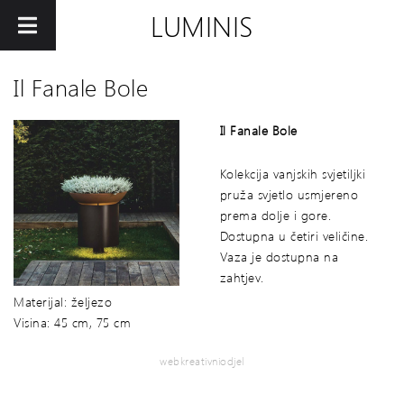
LUMINIS
Il Fanale Bole
Il Fanale Bole
Kolekcija vanjskih svjetiljki
pruža svjetlo usmjereno
prema dolje i gore.
Dostupna u četiri veličine.
Vaza je dostupna na
zahtjev.
Materijal: željezo
Visina: 45 cm, 75 cm
webkreativniodjel