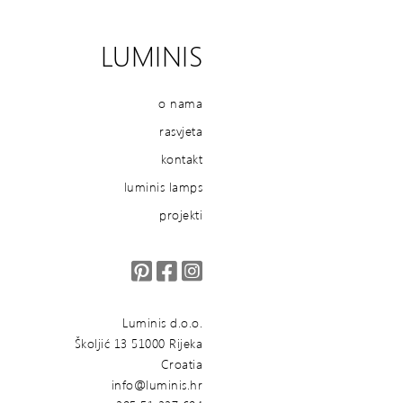
LUMINIS
o nama
rasvjeta
kontakt
luminis lamps
projekti
Luminis d.o.o.
Školjić 13 51000 Rijeka
Croatia
info@luminis.hr