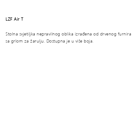
LZF Air T
Stolna svjetiljka nepravilnog oblika izrađena od drvenog furnira
sa grlom za žarulju. Dostupna je u više boja.