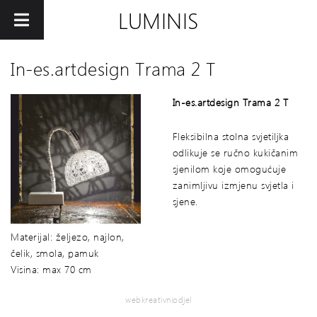
LUMINIS
In-es.artdesign Trama 2 T
In-es.artdesign Trama 2 T
Fleksibilna stolna svjetiljka
odlikuje se ručno kukičanim
sjenilom koje omogućuje
zanimljivu izmjenu svjetla i
sjene.
Materijal: željezo, najlon,
čelik, smola, pamuk
Visina: max 70 cm
webkreativniodjel