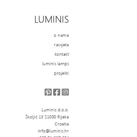
LUMINIS
o nama
rasvjeta
kontakt
luminis lamps
projekti
Luminis d.o.o.
Školjić 13 51000 Rijeka
Croatia
info@luminis.hr