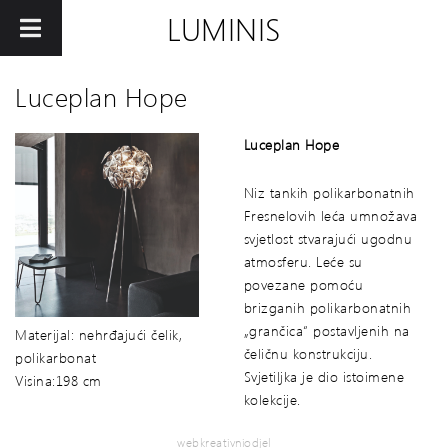
LUMINIS
Luceplan Hope
Luceplan Hope
Niz tankih polikarbonatnih
Fresnelovih leća umnožava
svjetlost stvarajući ugodnu
atmosferu. Leće su
povezane pomoću
brizganih polikarbonatnih
„grančica“ postavljenih na
Materijal: nehrđajući čelik,
čeličnu konstrukciju.
polikarbonat
Svjetiljka je dio istoimene
Visina:198 cm
kolekcije.
webkreativniodjel