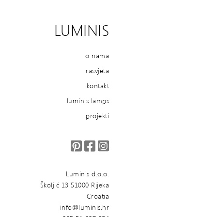
LUMINIS
o nama
rasvjeta
kontakt
luminis lamps
projekti
Luminis d.o.o.
Školjić 13 51000 Rijeka
Croatia
info@luminis.hr