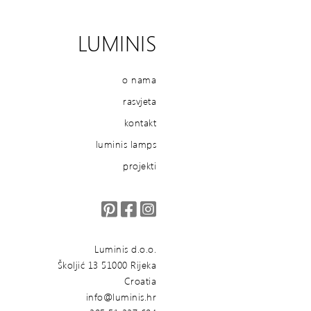
LUMINIS
o nama
rasvjeta
kontakt
luminis lamps
projekti
Luminis d.o.o.
Školjić 13 51000 Rijeka
Croatia
info@luminis.hr