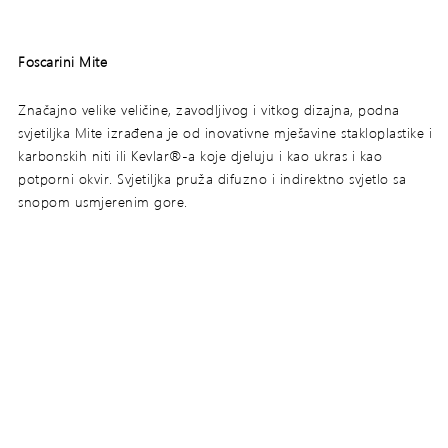
Foscarini Mite
Značajno velike veličine, zavodljivog i vitkog dizajna, podna
svjetiljka Mite izrađena je od inovativne mješavine stakloplastike i
karbonskih niti ili Kevlar®-a koje djeluju i kao ukras i kao
potporni okvir. Svjetiljka pruža difuzno i indirektno svjetlo sa
snopom usmjerenim gore.