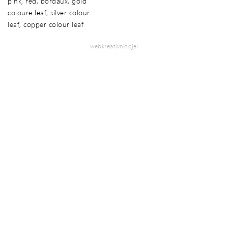
pink, red, bordaux, gold
coloure leaf, silver colour
leaf, copper colour leaf
webkreativniodjel