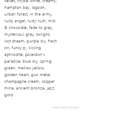
velvet, crystal white, creamy,
hampton bay, lagoon,
urban forest, in the army,
rusty angel, rusty rush, milk
& chocolate, fade to grey,
mysterious grey, twilight,
lost dream, purple sky, fresh
on, funky p., kissing
aphrodite, poseidon’s
paradise, blue sky, spring
green, mellow yellow,
golden heart, gun metal,
champagne cream, copper
mine, ancient bronze, jazz
gold
webkreativniodjel